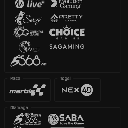
Race
Togel
Olahraga