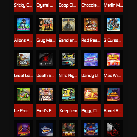
Sticky Candyland
Crystal Robot
Coop Clash
Chocolate Rocket
Marlin Masters Atlantis
Aliens Among Us
Grug Make Fire
Sand and Ashes
Red Rascal™
3 Cursed Chests™
Great Game Rockies
Death Becomes You
Nitro Nights
Dandy Diamonds
Max Win Machine
Le Prechaun
Fred's Food Truck
Keep 'em
Piggy Cluster Hunt
Barrel Bonanza