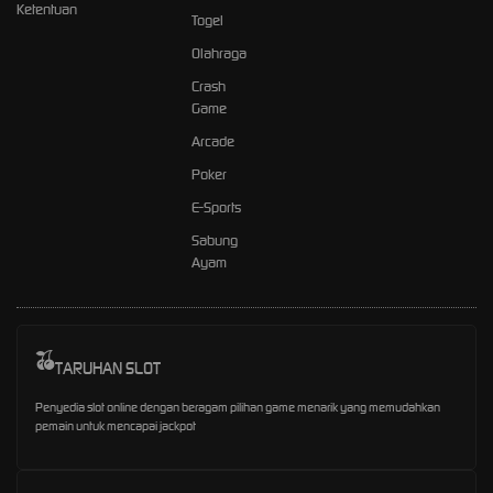
Ketentuan
Togel
Olahraga
Crash
Game
Arcade
Poker
E-Sports
Sabung
Ayam
TARUHAN SLOT
Penyedia slot online dengan beragam pilihan game menarik yang memudahkan
pemain untuk mencapai jackpot