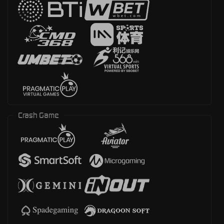
Crash Game