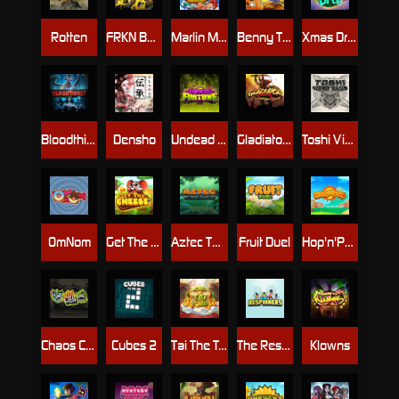
Rotten
FRKN Bananas
Marlin Master
Benny The Beer
Xmas Drop
Bloodthirst
Densho
Undead Fortune
Gladiator Legends
Toshi Video Club
OmNom
Get The Cheese
Aztec Twist
Fruit Duel
Hop'n'Pop
Chaos Crew
Cubes 2
Tai The Toad
The Respinners
Klowns