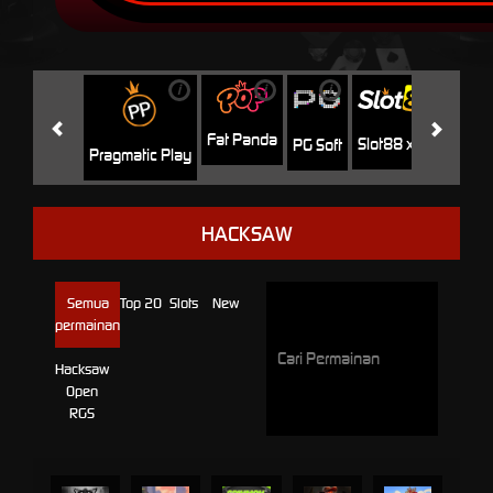
i
i
i
i
i
Facha
Fat Panda
Slot88 x PP
PG Soft
Pragmatic Play
HACKSAW
Semua
Top 20
Slots
New
permainan
Hacksaw
Open
RGS