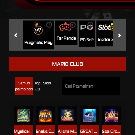
i
i
i
i
i
Facha
Fat Panda
Slot88 x PP
PG Soft
Pragmatic Play
MARIO CLUB
Semua
Top
Slots
permainan
20
Mystical Beasts
Snake Castle
Aliens Madness
GREAT BLUE
Sea Circus