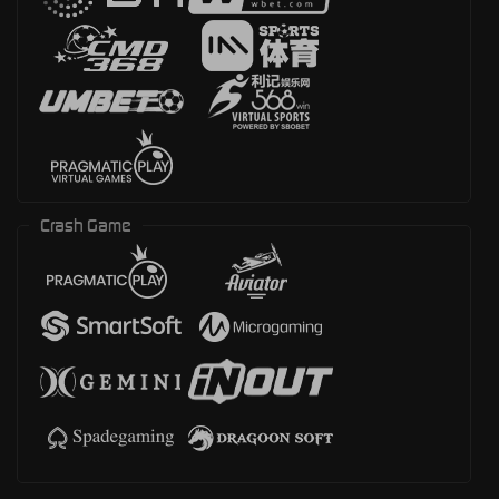
Crash Game