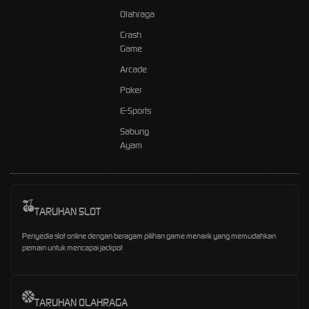
Olahraga
Crash
Game
Arcade
Poker
E-Sports
Sabung
Ayam
TARUHAN SLOT
Penyedia slot online dengan beragam pilihan game menarik yang memudahkan
pemain untuk mencapai jackpot
TARUHAN OLAHRAGA