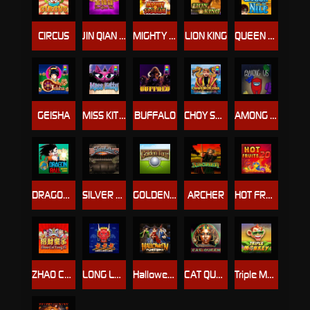
CIRCUS
JIN QIAN WA
MIGHTY SPARTAN
LION KING
QUEEN OF THE NILE
GEISHA
MISS KITTY
BUFFALO
CHOY SUN DOA
AMONG US
DRAGON BALL
SILVER BULLET
GOLDEN TOUR
ARCHER
HOT FRUITS 20
ZHAO CAI TONG ZHI
LONG LONG LONG
Halloween Fortune
CAT QUEEN
Triple Monkey