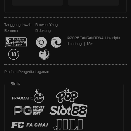
Tanggung Jawab
Browser Yang
Bermain
Didukung
©2026 TANGANDEWA. Hak cipta
dilindungi | 18+
Platform Penyedia Layanan
Slots