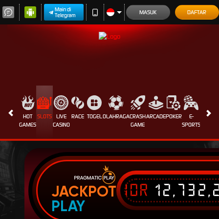
Main di
MASUK
DAFTAR
Telegram
HOT
SLOTS
LIVE
RACE
TOGEL
OLAHRAGA
CRASH
ARCADE
POKER
E-
SABUN
GAMES
CASINO
GAME
SPORTS
AYAM
IDR
12,732,
JACKPOT
PLAY