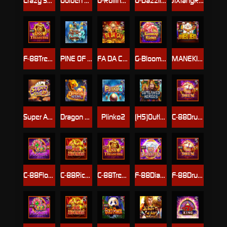
Crazy Sheep
Golden 777(H5)
G-RollingRiches
G-DazzlingDiamond
JiXiangRuYi(H5)
F-88Treasures(H5)
PINE OF PLINKO 2
FA DA CAI(H5)
G-BloomingRiches
MANEKI NEKO(H5)
Super Ace2+
Dragon Arena
Plinko2
(H5)Outlawed Heroes
C-88Drum(H5)
C-88Flower(H5)
C-88Riches(H5)
C-88Treasures(H5)
F-88Diamond(H5)
F-88Drum(H5)