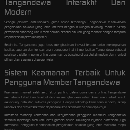
Tangandewa Interaktif Dan
Modern
Sebagai platform entertainment game online terpercaya, Tangandewa menawarkan
pengalaman bermain yang lebih interaktif dengan dukungan teknologi modern. Setiap
permainan dirancang untuk memberikan sensasi hiburan yang menarik dengan tampilan
responsif serta performa optimal.
Selain itu, Tangandewa juga terus menghadirkan inovasi terbaru untuk meningkatkan
kualitas layanan dan kenyamanan pengguna. Hal ini menjadikan Tangandewa sebagai
salah satu platform game online yang mampu bersaing di era digital modern dan menjadi
pilihan utama gamers di seluruh Asia.
Sistem Keamanan Terbaik Untuk
Pengguna Member Tangandewa
Keamanan menjadi salah satu faktor penting dalam dunia game online. Tangandewa
memahami kebutuhan tersebut dengan menghadirkan sistem keamanan terbaik untuk
melindungi data dan aktivitas pengguna. Dengan teknologi keamanan modern, setiap
transaksi dan aktivitas bermain dapat dilakukan secara aman dan terpercaya.
Komitmen terhadap keamanan dan kenyamanan pengguna membuat Tangandewa
semakin dipercaya oleh komunitas gamers online. Dukungan layanan profesional juga
membantu pengguna mendapatkan pengalaman bermain yang lebih maksimal tanpa
kendala.