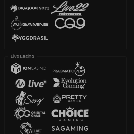
Live Casino