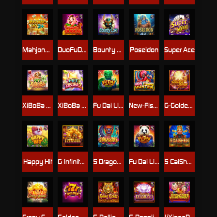
Mahjong Hit 2+
DuoFuDuoCai
Bounty Loki
Poseidon
Super Ace
XiBoBa Hit
XiBoBa Hit2
Fu Dai Lian Lian-Dragon
New-Fishing Hunter
G-GoldenDrum
Happy Hit
G-InfiniteTreasure
5 Dragons(H5)
Fu Dai Lian Lian-Panda
5 CaiShen(H5)