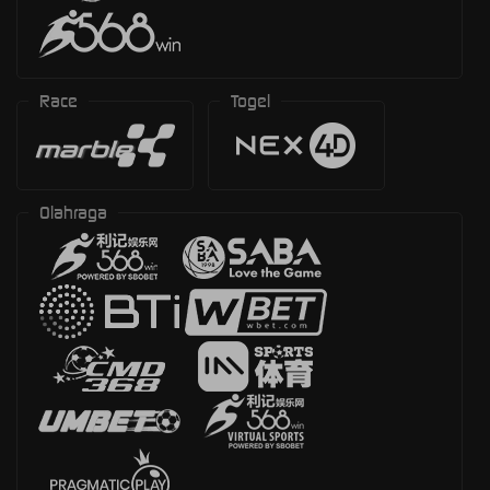
Race
Togel
Olahraga