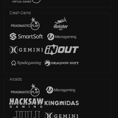
Crash Game
Arcade