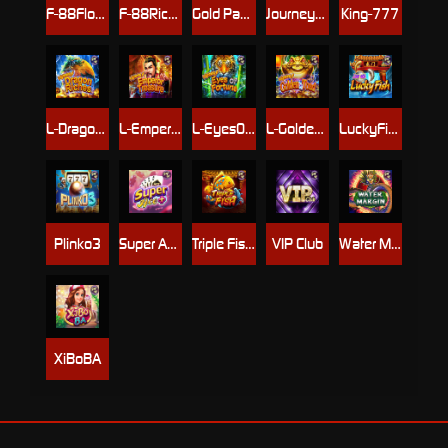
F-88Flower(H5)
F-88Riches(H5)
Gold Panda(H5)
JourneyToTheWest
King-777
L-DragonRiches
L-EmperorTreasure
L-EyesOfFortune
L-GoldenToad
LuckyFish
Plinko3
Super Ace+
Triple Fish(H5)
VIP Club
Water Margin(H5)
XiBoBA