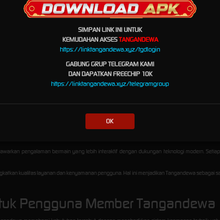
SIMPAN LINK INI UNTUK
ming Experiences
KEMUDAHAN
AKSES
TANGANDEWA
https://linktangandewa.xyz/tgdlogin
enchmark for Premium Gaming 
GABUNG GRUP TELEGRAM KAMI
DAN DAPATKAN FREECHIP 10K
gandewa menawarkan berbagai pilihan permainan populer dengan kualitas sistem terbaik. Duku
https://linktangandewa.xyz/telegramgroup
upun mobile. Hal ini menjadikan Tangandewa sebagai pilihan utama bagi para gamers yang meng
ainment game online dengan menghadirkan hiburan interaktif yang modern, inovatif, dan berkel
ng tidak hanya seru, tetapi juga aman dan nyaman untuk seluruh pengguna.
OK
andewa Interaktif Dan Modern
awarkan pengalaman bermain yang lebih interaktif dengan dukungan teknologi modern. Setia
ingkatkan kualitas layanan dan kenyamanan pengguna. Hal ini menjadikan Tangandewa sebagai sal
Untuk Pengguna Member Tangandewa