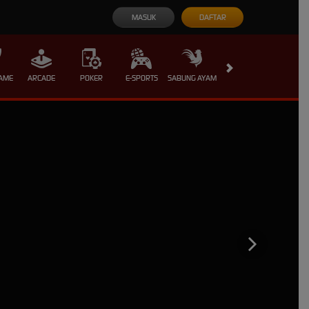
MASUK
DAFTAR
GAME
ARCADE
POKER
E-SPORTS
SABUNG AYAM
PROMOSI