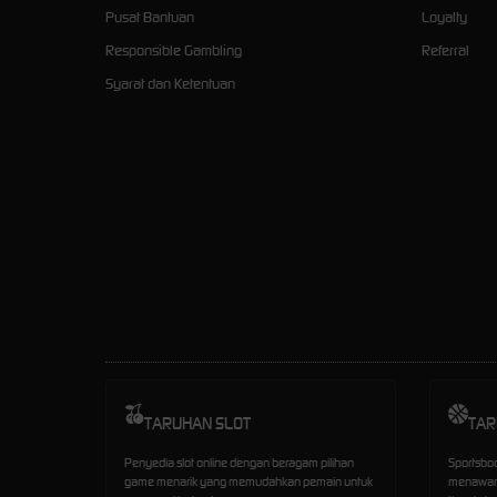
Pusat Bantuan
Loyalty
Responsible Gambling
Referral
Syarat dan Ketentuan
TARUHAN SLOT
TAR
Penyedia slot online dengan beragam pilihan
Sportsboo
game menarik yang memudahkan pemain untuk
menawark