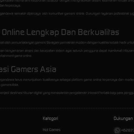
Tangandewa memahami kebutuhan tersebut dengan menghadirkan sistem keamanan terbaik untuk
dan terpercaya.
dewa semakin dipercaya oleh komunitas gamers online. Dukungan layanan profesional j
 Online Lengkap Dan Berkualitas
mati oleh semua kalangan gamers. Beragam permainan modern dengan kualitas terbaik hadir un
an kenyamanan akses dan kecepatan sistem agar seluruh pengguna dapat menikmati hiburan di
tainment game online.
si Gamers Asia
angandewa terus menunjukkan kualitasnya sebagai platform game online terpercaya dan modern.
 gamers Asia.
enjadi destinasi hiburan digital yang menawarkan pengalaman interaktif terbaik bagi para pe
Kategori
Dukungan
Hot Games
+6287