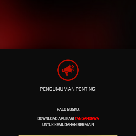
PENGUMUMAN PENTING!
HALO BOSKU,
DOWNLOAD APLIKASI
TANGANDEWA
UNTUK KEMUDAHAN BERMAIN