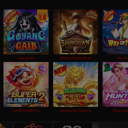
Goyang Gaib
Wild Bounty Showdown
Way of N
SUPER ELEMENTS 2
Mahjong Wins Triple Pot
Kpop Hunte