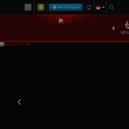
Main di Telegram
HOT 