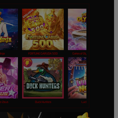
inja
FORTUNE GARUDA 500
Gates of Olympus Roulette
r Zeus
Duck Hunters
Lucky Neko