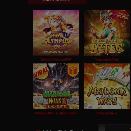
Gates of Olympus POP
Treasures of Aztec
Mahjong Wins 3 – Black Scatter
Mahjong Ways