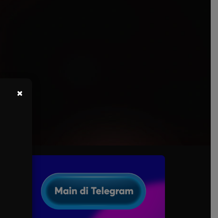
Pindai kode
×
untuk Und
Android A